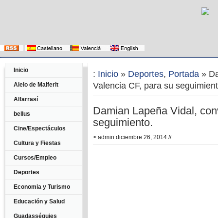
Inicio
:
Inicio
»
Deportes
,
Portada
» Da
Valencia CF, para su seguimient
Aielo de Malferit
Alfarrasí
Damian Lapeña Vidal, conv
bellus
seguimiento.
Cine/Espectáculos
>
admin
diciembre 26, 2014 //
Cultura y Fiestas
Cursos/Empleo
Deportes
Economia y Turismo
Educación y Salud
Guadasséquies