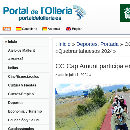
Inicio
:
Inicio
»
Deportes
,
Portada
» CC
«Quebrantahuesos 2024»
Aielo de Malferit
Alfarrasí
CC Cap Amunt participa e
bellus
>
admin
julio 1, 2024 //
Cine/Espectáculos
Cultura y Fiestas
Cursos/Empleo
Deportes
Economia y Turismo
Educación y Salud
Guadasséquies