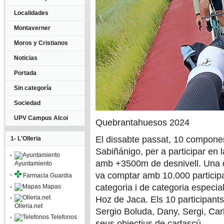
Localidades
Montaverner
Moros y Cristianos
Noticias
Portada
Sin categoría
Sociedad
UPV Campus Alcoi
Quebrantahuesos 2024
El dissabte passat, 10 componen
1- L'Olleria
Sabiñánigo, per a participar e
amb +3500m de desnivell. Una d
Ayuntamiento
va comptar amb 10.000 participan
Farmacia Guardia
categoria i de categoria especia
Mapas
Hoz de Jaca. Els 10 participants
Olleria.net
Sergio Boluda, Dany, Sergi, Carl
Telefonos
seus objectius de cadascú.