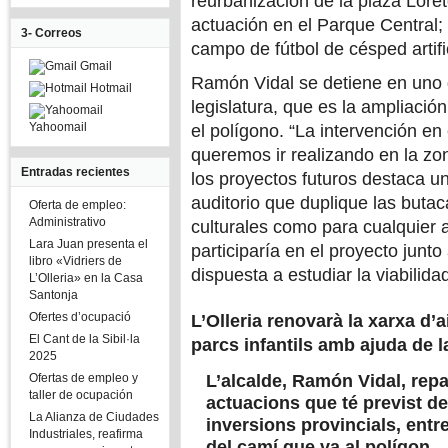
reurbanización de la plaza Loret
actuación en el Parque Central; l
3- Correos
campo de fútbol de césped artifici
Gmail
Ramón Vidal se detiene en uno 
Hotmail
legislatura, que es la ampliació
Yahoomail
el polígono. “La intervención en
queremos ir realizando en la zon
Entradas recientes
los proyectos futuros destaca u
auditorio que duplique las butac
Oferta de empleo:
Administrativo
culturales como para cualquier a
Lara Juan presenta el
participaría en el proyecto junto
libro «Vidriers de
dispuesta a estudiar la viabilida
L’Olleria» en la Casa
Santonja
Ofertes d’ocupació
L’Olleria renovarà la xarxa d’a
El Cant de la Sibil·la
parcs infantils amb ajuda de l
2025
Ofertas de empleo y
L’alcalde, Ramón Vidal, re
taller de ocupación
actuacions que té previst d
La Alianza de Ciudades
inversions provincials, entr
Industriales, reafirma
del camí que va al polígon