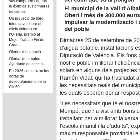
sus compromisos, tras
el éxito de sus primeras
El municipi de la Vall d’Alb
ediciones.
Obert i més de 300.000 euro
Un proyecto de libro
impulsar la modernització i 
interactivo sobre el
del poble
oficio vidriero en
l’Olleria, premio al
Dimacres 25 de setembre de 2024
Mejor Trabajo Fin de
Grado
d’aigua potable, instal·lacions e
Ofertes d’ocupació
Diputació de València. Els fons 
Ofertas de empleo:
nostre poble i millorar l’eficièn
Ayudante de cocina
solars en alguns dels projectes
En 2026 comienzan las
obras de
Ramón Vidal, qui ha traslladat a
desdoblamiento de la
les necessitats reals del municip
CV-60
les quals esperen donar resposta
“Les necessitats que té el nostr
Mompó, que ha vist amb bons ull
treballant per a millorar la xarx
l’escola infantil i la d’adults”, 
màxim responsable provincial el