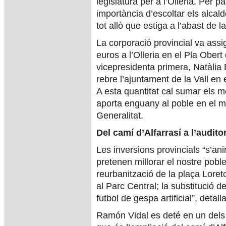
legislatura per a l’Olleria. Per 
importància d’escoltar els alcal
tot allò que estiga a l’abast de l
La corporació provincial va assig
euros a l’Olleria en el Pla Obert
vicepresidenta primera, Natàlia
rebre l’ajuntament de la Vall en
A esta quantitat cal sumar els 
aporta enguany al poble en el m
Generalitat.
Del camí d’Alfarrasí a l’auditor
Les inversions provincials “s’an
pretenen millorar el nostre pobl
reurbanització de la plaça Loreto
al Parc Central; la substitució d
futbol de gespa artificial”, detalla
Ramón Vidal es deté en un dels 