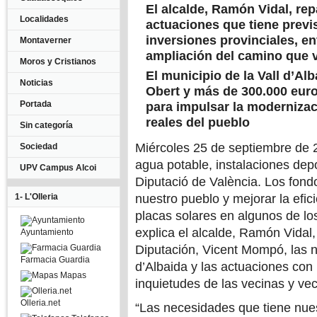
El alcalde, Ramón Vidal, re
Localidades
actuaciones que tiene previs
inversiones provinciales, en
Montaverner
ampliación del camino que v
Moros y Cristianos
El municipio de la Vall d’Al
Noticias
Obert y más de 300.000 eur
Portada
para impulsar la modernizac
reales del pueblo
Sin categoría
Miércoles 25 de septiembre de 2
Sociedad
agua potable, instalaciones depo
UPV Campus Alcoi
Diputació de València. Los fond
1- L'Olleria
nuestro pueblo y mejorar la efic
placas solares en algunos de lo
explica el alcalde, Ramón Vidal,
Ayuntamiento
Diputación, Vicent Mompó, las n
Farmacia Guardia
d’Albaida y las actuaciones con
Mapas
inquietudes de las vecinas y vec
Olleria.net
“Las necesidades que tiene nues