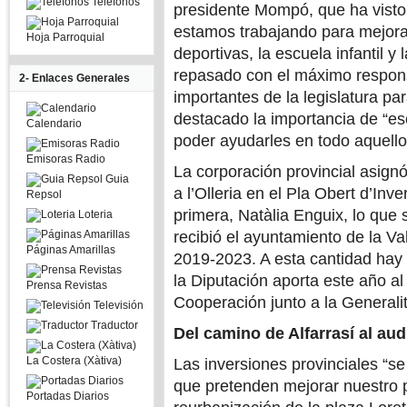
Telefonos
presidente Mompó, que ha visto 
estamos trabajando para mejorar
Hoja Parroquial
deportivas, la escuela infantil y 
repasado con el máximo respons
2- Enlaces Generales
importantes de la legislatura pa
destacado la importancia de “es
Calendario
poder ayudarles en todo aquello 
Emisoras Radio
La corporación provincial asignó 
Guia
a l’Olleria en el Pla Obert d’Inv
Repsol
primera, Natàlia Enguix, lo qu
Loteria
recibió el ayuntamiento de la Va
Páginas Amarillas
2019-2023. A esta cantidad hay
la Diputación aporta este año a
Prensa Revistas
Cooperación junto a la Generalit
Televisión
Traductor
Del camino de Alfarrasí al aud
La Costera (Xàtiva)
Las inversiones provinciales “s
que pretenden mejorar nuestro 
Portadas Diarios