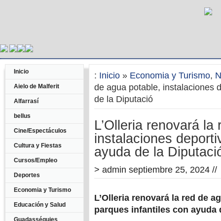
Inicio
:
Inicio
»
Economia y Turismo
,
N
de agua potable, instalaciones 
Aielo de Malferit
de la Diputació
Alfarrasí
bellus
L’Olleria renovará la
Cine/Espectáculos
instalaciones deporti
Cultura y Fiestas
ayuda de la Diputaci
Cursos/Empleo
>
admin
septiembre 25, 2024 //
Deportes
Economia y Turismo
L’Olleria renovará la red de a
Educación y Salud
parques infantiles con ayuda 
Guadasséquies