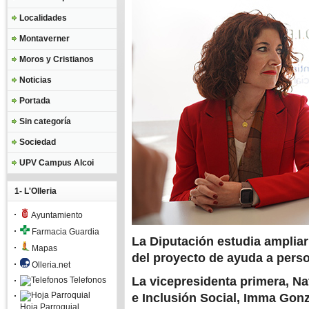
Localidades
Montaverner
Moros y Cristianos
Noticias
Portada
Sin categoría
Sociedad
UPV Campus Alcoi
1- L'Olleria
Ayuntamiento
Farmacia Guardia
La Diputación estudia amplia
Mapas
del proyecto de ayuda a pers
Olleria.net
La vicepresidenta primera, Nat
Telefonos
e Inclusión Social, Imma Gonz
Hoja Parroquial