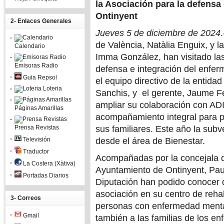
la Asociación para la defensa
Ontinyent
2- Enlaces Generales
Jueves 5 de diciembre de 2024
de València, Natàlia Enguix, y l
Calendario
Imma González, han visitado las
Emisoras Radio
defensa e integración del enfer
Guia Repsol
el equipo directivo de la entida
Loteria
Sanchis, y el gerente, Jaume Fe
ampliar su colaboración con AD
Páginas Amarillas
acompañamiento integral para 
Prensa Revistas
sus familiares. Este año la sub
Televisión
desde el área de Bienestar.
Traductor
Acompañadas por la concejala de
La Costera (Xàtiva)
Ayuntamiento de Ontinyent, Paul
Portadas Diarios
Diputación han podido conocer d
asociación en su centro de rehab
3- Correos
personas con enfermedad mental 
Gmail
también a las familias de los en