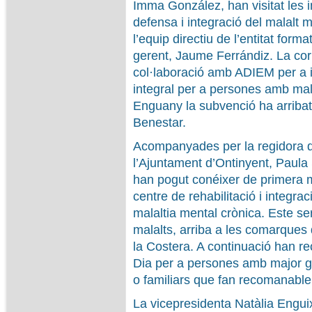
Imma González, han visitat les in
defensa i integració del malalt 
l’equip directiu de l’entitat form
gerent, Jaume Ferrándiz. La corp
col·laboració amb ADIEM per a
integral per a persones amb mala
Enguany la subvenció ha arribat
Benestar.
Acompanyades per la regidora de
l’Ajuntament d’Ontinyent, Paula 
han pogut conéixer de primera mà
centre de rehabilitació i integr
malaltia mental crònica. Este se
malalts, arriba a les comarques 
la Costera. A continuació han re
Dia per a persones amb major gr
o familiars que fan recomanable 
La vicepresidenta Natàlia Engui