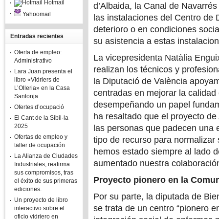
Hotmail
d’Albaida, la Canal de Navarrés 
Yahoomail
las instalaciones del Centro de
deterioro o en condiciones soci
Entradas recientes
su asistencia a estas instalacio
Oferta de empleo:
La vicepresidenta Natàlia Engu
Administrativo
realizan los técnicos y profesi
Lara Juan presenta el
libro «Vidriers de
la Diputació de València apoyamo
L’Olleria» en la Casa
centradas en mejorar la calidad
Santonja
desempeñando un papel fundamen
Ofertes d’ocupació
ha resaltado que el proyecto de
El Cant de la Sibil·la
2025
las personas que padecen una 
Ofertas de empleo y
tipo de recurso para normalizar 
taller de ocupación
hemos estado siempre al lado d
La Alianza de Ciudades
aumentado nuestra colaboración
Industriales, reafirma
sus compromisos, tras
Proyecto pionero en la Comun
el éxito de sus primeras
ediciones.
Por su parte, la diputada de Bi
Un proyecto de libro
se trata de un centro “pionero e
interactivo sobre el
oficio vidriero en