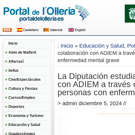
Inicio
:
Inicio
»
Educación y Salud
,
Po
colaboración con ADIEM a travé
Aielo de Malferit
enfermedad mental grave
Alfarrasí
bellus
La Diputación estudi
Cine/Espectáculos
con ADIEM a través 
Cultura y Fiestas
personas con enferm
Cursos/Empleo
>
admin
diciembre 5, 2024 //
Deportes
Economia y Turismo
Educación y Salud
Guadasséquies