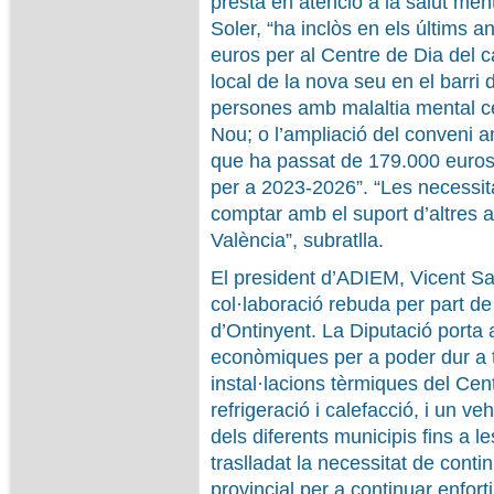
presta en atenció a la salut men
Soler, “ha inclòs en els últims 
euros per al Centre de Dia del c
local de la nova seu en el barri 
persones amb malaltia mental ce
Nou; o l’ampliació del conveni a
que ha passat de 179.000 euros
per a 2023-2026”. “Les necessit
comptar amb el suport d’altres 
València”, subratlla.
El president d’ADIEM, Vicent San
col·laboració rebuda per part de
d’Ontinyent. La Diputació porta
econòmiques per a poder dur a 
instal·lacions tèrmiques del Ce
refrigeració i calefacció, i un ve
dels diferents municipis fins a le
traslladat la necessitat de conti
provincial per a continuar enforti