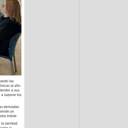
rando las
ónicas al año.
tender a sus
 a superar los
as derivadas
tiende un
tra índole.
 la sanidad