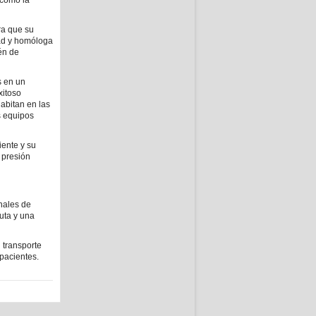
 como la
ra que su
dad y homóloga
tén de
s en un
xitoso
habitan en las
s equipos
iente y su
a presión
onales de
uta y una
 transporte
 pacientes.