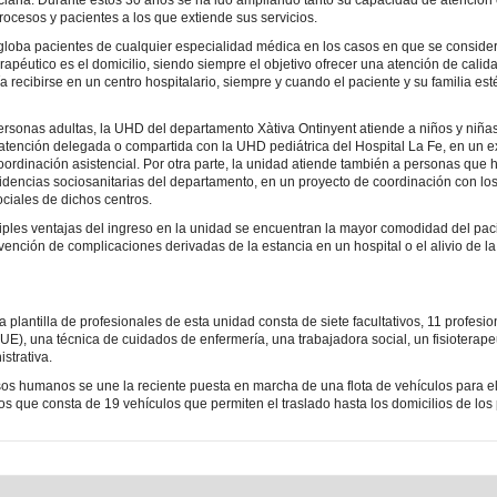
ciana. Durante estos 30 años se ha ido ampliando tanto su capacidad de atención
rocesos y pacientes a los que extiende sus servicios.
loba pacientes de cualquier especialidad médica en los casos en que se conside
erapéutico es el domicilio, siendo siempre el objetivo ofrecer una atención de cali
a recibirse en un centro hospitalario, siempre y cuando el paciente y su familia es
sonas adultas, la UHD del departamento Xàtiva Ontinyent atiende a niños y niña
tención delegada o compartida con la UHD pediátrica del Hospital La Fe, en un e
coordinación asistencial. Por otra parte, la unidad atiende también a personas que 
sidencias sociosanitarias del departamento, en un proyecto de coordinación con lo
ociales de dichos centros.
tiples ventajas del ingreso en la unidad se encuentran la mayor comodidad del pac
evención de complicaciones derivadas de la estancia en un hospital o el alivio de l
 plantilla de profesionales de esta unidad consta de siete facultativos, 11 profesi
UE), una técnica de cuidados de enfermería, una trabajadora social, un fisioterape
istrativa.
sos humanos se une la reciente puesta en marcha de una flota de vehículos para el
ios que consta de 19 vehículos que permiten el traslado hasta los domicilios de los