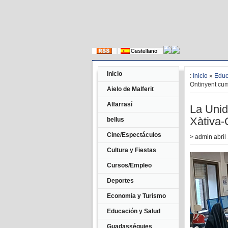
Inicio
:
Inicio
»
Educ
Ontinyent cu
Aielo de Malferit
Alfarrasí
La Unid
Xàtiva-
bellus
Cine/Espectáculos
>
admin
abril 
Cultura y Fiestas
Cursos/Empleo
Deportes
Economia y Turismo
Educación y Salud
Guadasséquies