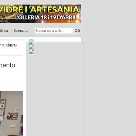
Olleria
Contactar
to Xàtiva-
mento