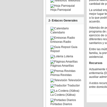
pública valen
Telefonos
cantidad de p
Hoja Parroquial
La unidad eng
mejor lugar t
a la que podrí
2- Enlaces Generales
acuerdo.
Además de per
programa de a
Calendario
ejercicio de 
diferentes re
Emisoras Radio
sanitarios y s
Guia
Entre las múl
Repsol
familia, la pr
Loteria
asistencial.
Recursos
Páginas Amarillas
Actualmente la
enfermería (D
Prensa Revistas
auxiliar admin
Televisión
A estos recur
Traductor
entre domicil
La Costera (Xàtiva)
Portadas Diarios