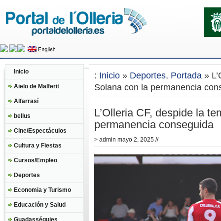
Inicio
:
Inicio
»
Deportes
,
Portada
» L’
Solana con la permanencia con
Aielo de Malferit
Alfarrasí
L’Olleria CF, despide la t
bellus
permanencia conseguida
Cine/Espectáculos
>
admin
mayo 2, 2025 //
Cultura y Fiestas
Cursos/Empleo
Deportes
Economia y Turismo
Educación y Salud
Guadasséquies