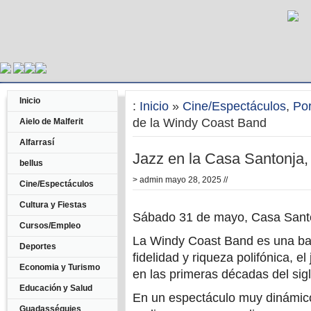
Inicio
:
Inicio
»
Cine/Espectáculos
,
Po
de la Windy Coast Band
Aielo de Malferit
Alfarrasí
Jazz en la Casa Santonja,
bellus
>
admin
mayo 28, 2025 //
Cine/Espectáculos
Cultura y Fiestas
Sábado 31 de mayo, Casa Santo
Cursos/Empleo
La Windy Coast Band es una ban
Deportes
fidelidad y riqueza polifónica, el
Economia y Turismo
en las primeras décadas del sig
Educación y Salud
En un espectáculo muy dinámico
Guadasséquies