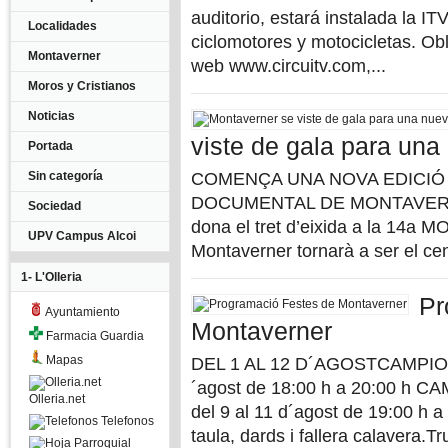
auditorio, estará instalada la IT
Localidades
ciclomotores y motocicletas. Obli
Montaverner
web www.circuitv.com,...
Moros y Cristianos
Noticias
viste de gala para un
Portada
Sin categoría
COMENÇA UNA NOVA EDICIÓ
DOCUMENTAL DE MONTAVERNER E
Sociedad
dona el tret d’eixida a la 14a 
UPV Campus Alcoi
Montaverner tornarà a ser el ce
1- L'Olleria
Pr
Ayuntamiento
Montaverner
Farmacia Guardia
Mapas
DEL 1 AL 12 D´AGOSTCAMPION
´agost de 18:00 h a 20:00 h 
Olleria.net
del 9 al 11 d´agost de 19:00 h 
Telefonos
taula, dards i fallera calavera.Tru