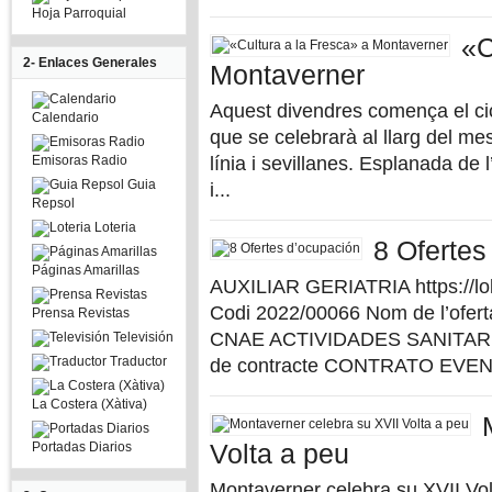
Hoja Parroquial
«C
2- Enlaces Generales
Montaverner
Aquest divendres comença el ci
Calendario
que se celebrarà al llarg del mes
Emisoras Radio
línia i sevillanes. Esplanada de 
Guia
i...
Repsol
Loteria
8 Ofertes
Páginas Amarillas
AUXILIAR GERIATRIA https://lol
Codi 2022/00066 Nom de l’ofe
Prensa Revistas
CNAE ACTIVIDADES SANITARI
Televisión
Traductor
de contracte CONTRATO EVEN
La Costera (Xàtiva)
Portadas Diarios
Volta a peu
Montaverner celebra su XVII Vol