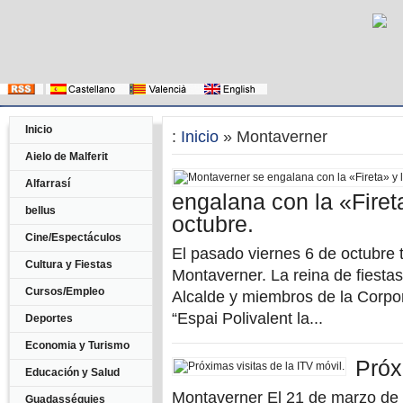
Inicio
:
Inicio
» Montaverner
Aielo de Malferit
Alfarrasí
engalana con la «Firet
bellus
octubre.
Cine/Espectáculos
El pasado viernes 6 de octubre t
Cultura y Fiestas
Montaverner. La reina de fiestas
Cursos/Empleo
Alcalde y miembros de la Corpora
“Espai Polivalent la...
Deportes
Economia y Turismo
Próx
Educación y Salud
Montaverner El 21 de marzo de 9
Guadasséquies