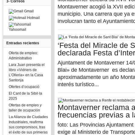
3- Correos
Montaverner acogió la XVII edici
Gmail
municipio. Una carrera que ya e
Hotmail
involucran tanto el Ayuntamiento,
Yahoomail
Entradas recientes
‘Festa del Miracle de 
declarada Festa d’Inter
Oferta de empleo:
Administrativo
Ajuntament de Montaverner 14/0
Lara Juan presenta el
Blai» de Montaverner es declarad
libro «Vidriers de
L’Olleria» en la Casa
aproximadamente un año Montave
Santonja
interés turístico...
Ofertes d’ocupació
El Cant de la Sibil·la
2025
Ofertas de empleo y
Montaverner reclama a
taller de ocupación
frecuencias previas a 
La Alianza de Ciudades
Industriales, reafirma
foto: Las Provincias Ajuntame
sus compromisos, tras
exige al Ministerio de Transpo
el éxito de sus primeras